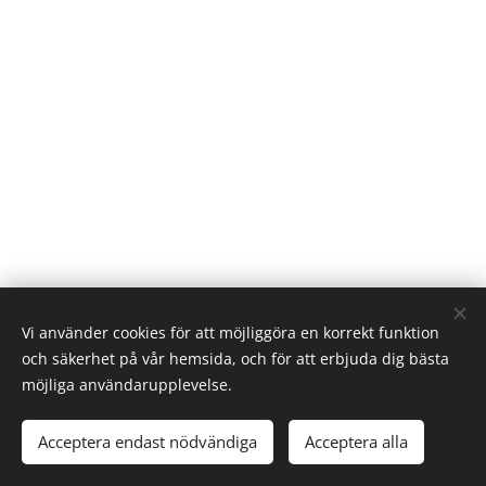
Vi använder cookies för att möjliggöra en korrekt funktion
och säkerhet på vår hemsida, och för att erbjuda dig bästa
möjliga användarupplevelse.
Fyndhuset Antikt & Kuriosa © 2023
Acceptera endast nödvändiga
Acceptera alla
Cookies